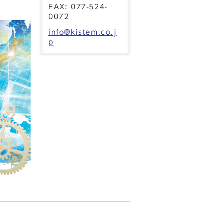
FAX: 077-524-
0072
info@kistem.co.j
p