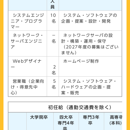
人
員
システムエンジ
10
システム・ソフトウェアの
ニア・プログラ
名
企画・提案・設計・開発
マー
ネットワーク・
－
ネットワークサーバの設
サーバエンジニ
名
計・構築・運用・保守
ア
（2027年度の募集はござい
ません）
Webデザイナ
ホームページ制作
ー
2
名
営業職（企業向
5
システム・ソフトウェア・
け・得意先中
名
ハードウェアの企画・提
心）
案・販売
初任給（通勤交通費を除く）
大学院卒
四大卒
専門3年
高専卒
専門4年
卒
(本科)
卒