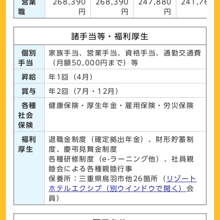
営業
268,390
268,390
247,880
241,760
職
円
円
円
円
諸手当等・福利厚生
個別
家族手当、営業手当、資格手当、通勤交通費
手当
（月額50,000円まで）等
昇給
年1回（4月）
賞与
年2回（7月・12月）
各種
健康保険・厚生年金・雇用保険・労災保険
社会
保険
福利
退職金制度（確定拠出年金）、財形貯蓄制
厚生
度、慶弔見舞金制度
各種研修制度（e-ラーニング他）、社員親
睦会による各種親睦行事
保養所：三重県鳥羽市他26箇所（
リゾート
ホテルエクシブ
（別ウインドウで開く）
会
員）