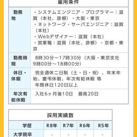
雇用条件
勤務
・システムエンジニア・プログラマー：滋
地
賀（本社、彦根）・大阪・東京
・ネットワーク・サーバエンジニア：滋賀
（本社）
・Webデザイナー：滋賀（本社）
・営業職：滋賀（本社、彦根）・京都・東
京
勤務時
8時30分～17時30分（大阪・東京支社
間
9時00分～18時00分）
休日・
完全週休二日制（土・日・祝）、年末年
休暇
始、慶弔休暇、年次有給休暇 等
年間休日120日以上
年次有
入社6ヶ月後10日 最高20日
給休暇
採用実績数
学歴
R8年
R7年
R6年
R5年
大学院卒
-
-
-
-