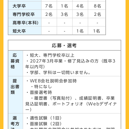
大学卒
7名
1名
4名
8名
専門学校卒
2名
3名
3名
2名
高専卒(本科)
-
-
-
-
短大卒
-
-
1名
1名
応募・選考
応
・短大、専門学校卒以上
募資
・2027年3月卒業・修了見込みの方（既卒3
格
年以内可）
・学部、学科は一切問いません。
提
・WEB会社説明会参加時
出書
・特になし
類
・面接選考時
・履歴書（写真貼付）、成績証明書、卒業
見込証明書、ポートフォリオ（Webデザイナ
ー）
選
・適性試験（1回）
考方
・面接試験（2回）